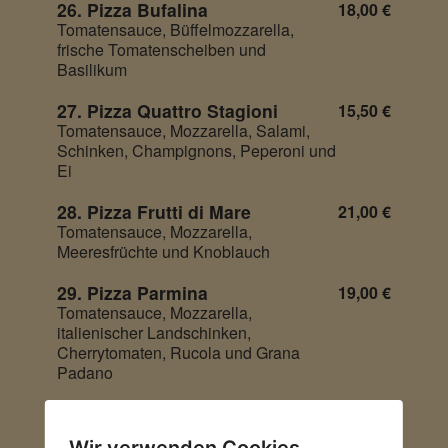
26. Pizza Bufalina
18,00 €
Tomatensauce, Büffelmozzarella,
frische Tomatenscheiben und
Basilikum
27. Pizza Quattro Stagioni
15,50 €
Tomatensauce, Mozzarella, Salami,
Schinken, Champignons, Peperoni und
Ei
28. Pizza Frutti di Mare
21,00 €
Tomatensauce, Mozzarella,
Meeresfrüchte und Knoblauch
29. Pizza Parmina
19,00 €
Tomatensauce, Mozzarella,
italienischer Landschinken,
Cherrytomaten, Rucola und Grana
Padano
290. Pizza Carpaccio
21,50 €
Tomatensauce, Mozzarella, feinste
Wir verwenden Cookies